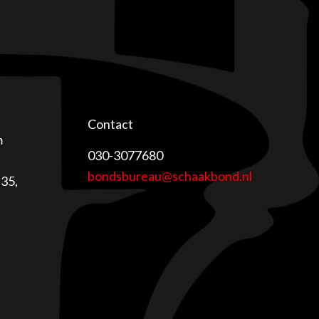
Contact
m
030-3077680
bondsbureau@schaakbond.nl
35,