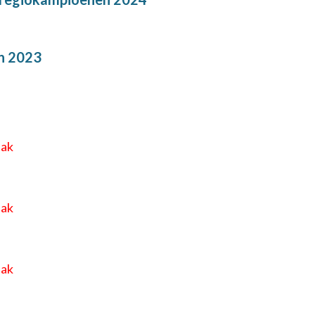
n 2023
eak
eak
eak