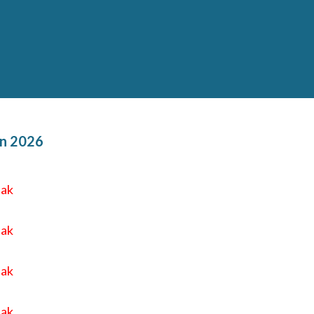
n 2026
eak
eak
eak
eak