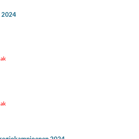
 2024
eak
eak
e regiokampioenen 2024