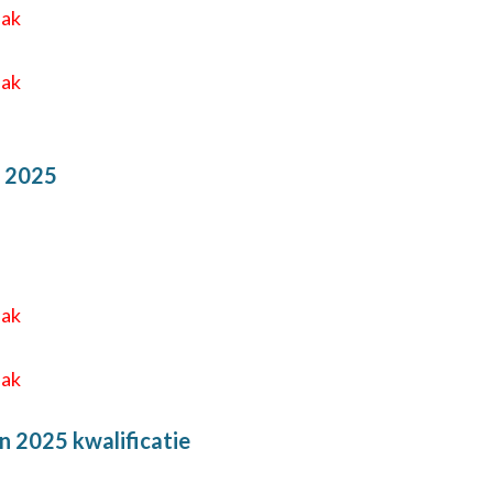
eak
eak
 2025
eak
eak
 2025 kwalificatie