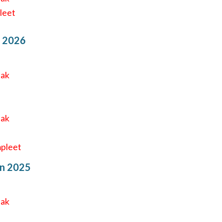
leet
 2026
eak
eak
pleet
n 2025
eak