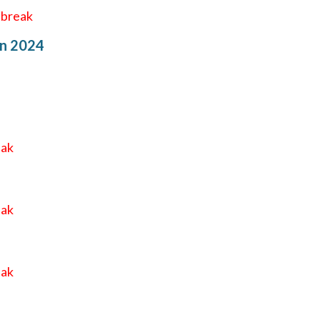
iebreak
n 2024
eak
eak
eak