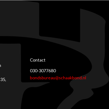
Contact
m
030-3077680
bondsbureau@schaakbond.nl
35,