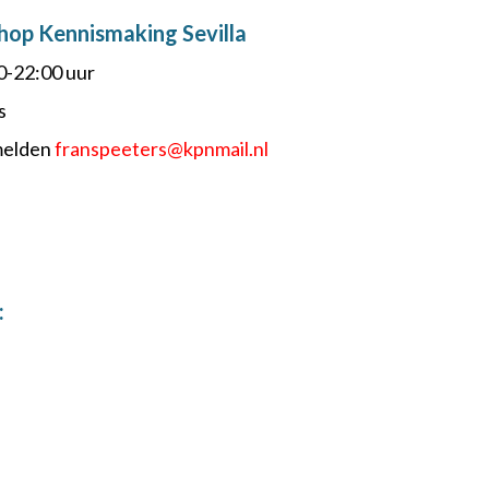
op Kennismaking Sevilla
0-22:00 uur
s
melden
franspeeters@kpnmail.nl
: