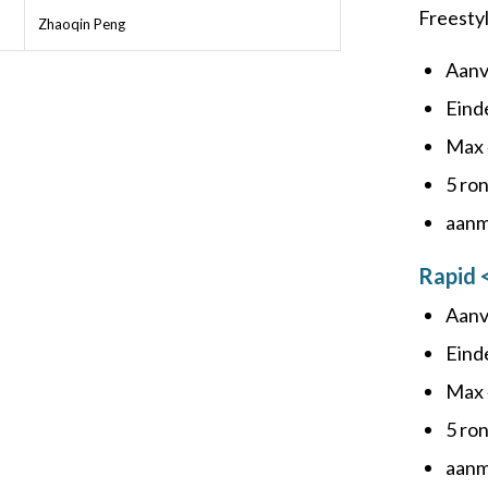
Freesty
Zhaoqin Peng
Aanv
Eind
Max 
5 ro
aanm
Rapid 
Aanv
Eind
Max 
5 ro
aanm