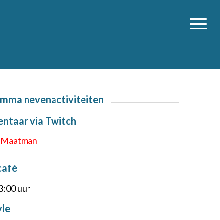
mma nevenactiviteiten
taar via Twitch
k Maatman
café
3:00 uur
yle