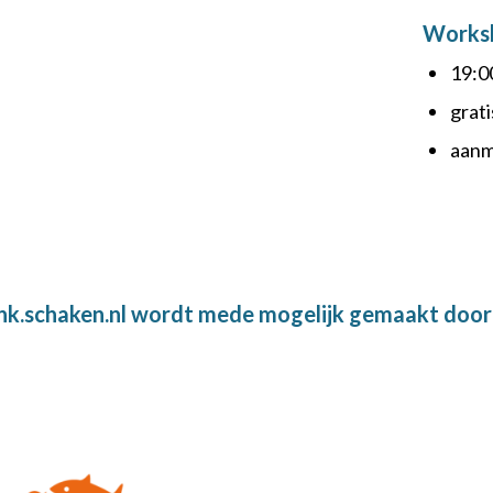
Worksh
19:0
grati
aan
nk.schaken.nl wordt mede mogelijk gemaakt door