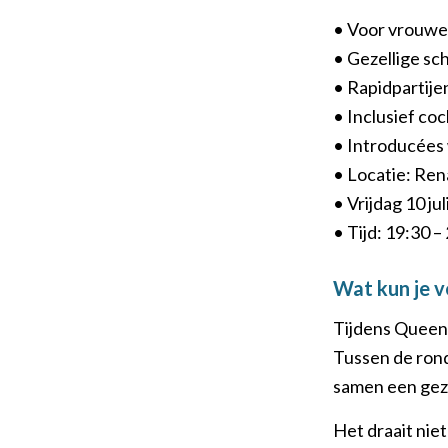
• Voor vrouwe
• Gezellige sc
• Rapidpartije
• Inclusief coc
• Introducées
• Locatie: Ren
• Vrijdag 10 ju
• Tijd: 19:30 –
Wat kun je 
Tijdens Queens
Tussen de rond
samen een geze
Het draait niet