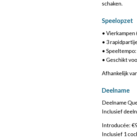
schaken.
Speelopzet
• Vierkampen (
• 3 rapidpartij
• Speeltempo:
• Geschikt voo
Afhankelijk va
Deelname
Deelname Quee
Inclusief deeln
Introducée: €
Inclusief 1 coc