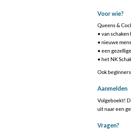
Voor wie?
Queens & Cockt
• van schaken
• nieuwe mens
• een gezellig
• het NK Schak
Ook beginners 
Aanmelden
Volgeboekt! De
uit naar een g
Vragen?