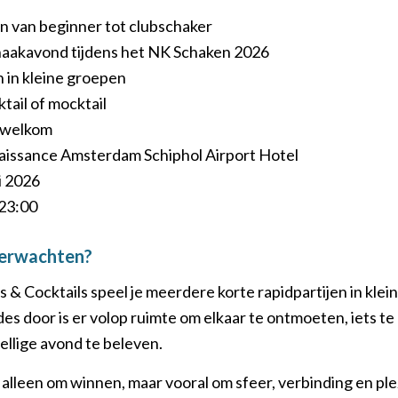
n van beginner tot clubschaker
haakavond tijdens het NK Schaken 2026
n in kleine groepen
ktail of mocktail
 welkom
aissance Amsterdam Schiphol Airport Hotel
li 2026
 23:00
verwachten?
 & Cocktails speel je meerdere korte rapidpartijen in klei
es door is er volop ruimte om elkaar te ontmoeten, iets te
llige avond te beleven.
 alleen om winnen, maar vooral om sfeer, verbinding en plez