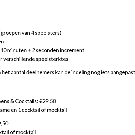
groepen van 4 speelsters)
en
 10 minuten + 2 seconden increment
r verschillende speelsterktes
n het aantal deelnemers kan de indeling nog iets aangepas
ns & Cocktails: €29,50
ame en 1 cocktail of mocktail
9,50
ktail of mocktail