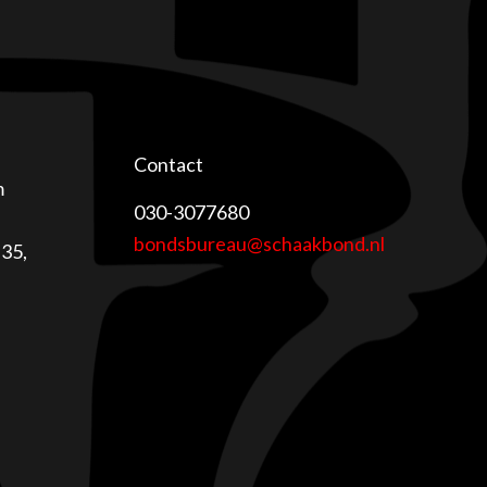
Contact
m
030-3077680
bondsbureau@schaakbond.nl
35,