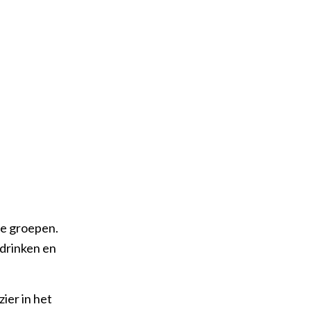
ne groepen.
 drinken en
ier in het