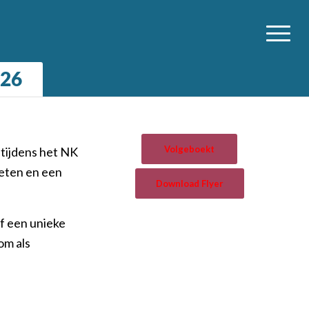
026
Volgeboekt
 tijdens het NK
eten en een
Download Flyer
ef een unieke
om als