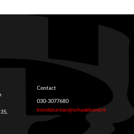
Contact
m
030-3077680
bondsbureau@schaakbond.nl
35,