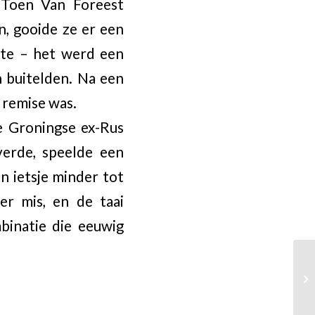
 Toen Van Foreest
n, gooide ze er een
kte – het werd een
n buitelden. Na een
 remise was.
e Groningse ex-Rus
verde, speelde een
n ietsje minder tot
er mis, en de taai
binatie die eeuwig