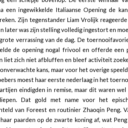
a een ingewikkelde Italiaanse Opening de kan
eken. Zijn tegenstander Liam Vrolijk reageerde
 later was zijn stelling volledig ingestort en moe
rote verrassing van de dag. De toernooifavori
eelde de opening nogal frivool en offerde een 
 liet zich niet afbluffen en bleef activiteit zo
onverwachte kans, maar voor het overige speeld
oebers moest haar eerste nederlaag in het toerno
rtijen eindigden in remise, maar dit waren wel 
erliepen. Dat gold met name voor het episc
hteld van Foreest en routinier Zhaoqin Peng. V
 haar paarden op de zwarte koning af, wat Peng 