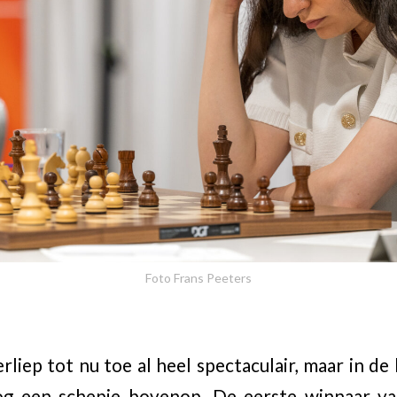
Foto Frans Peeters
liep tot nu toe al heel spectaculair, maar in de 
nog een schepje bovenop. De eerste winnaar v