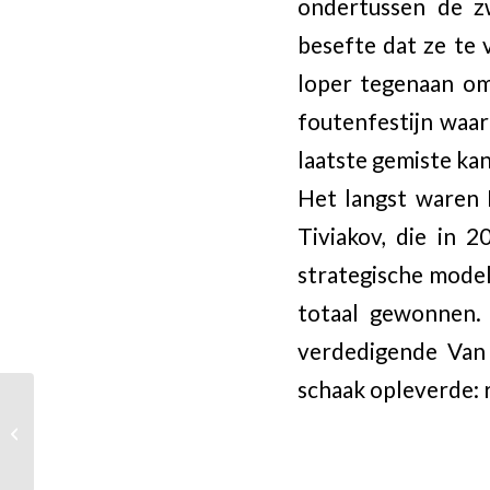
ondertussen de z
besefte dat ze te 
loper tegenaan om
foutenfestijn waar
laatste gemiste ka
Het langst waren 
Tiviakov, die in 
strategische model
totaal gewonnen. 
verdedigende Van 
schaak opleverde: 
NK-favorieten Van Wely
en l’Ami uitgeschakeld
in barrage