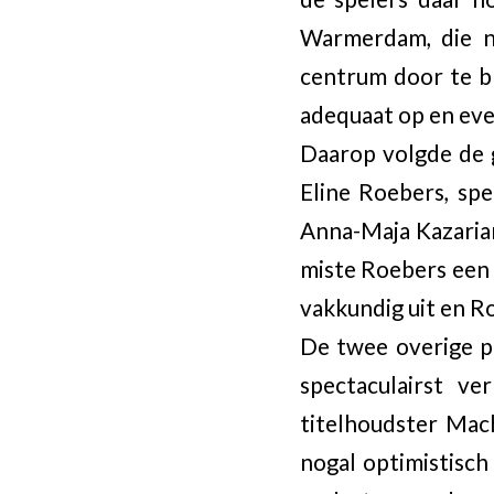
Warmerdam, die n
centrum door te br
adequaat op en even
Daarop volgde de g
Eline Roebers, sp
Anna-Maja Kazarian
miste Roebers een 
vakkundig uit en R
De twee overige pa
spectaculairst v
titelhoudster Mac
nogal optimistisch