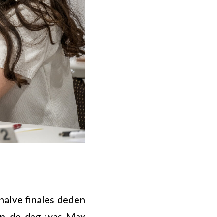
halve finales deden
an de dag was Max